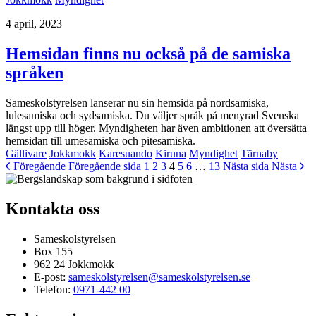
4 april, 2023
Hemsidan finns nu också på de samiska
språken
Sameskolstyrelsen lanserar nu sin hemsida på nordsamiska,
lulesamiska och sydsamiska. Du väljer språk på menyrad Svenska
längst upp till höger. Myndigheten har även ambitionen att översätta
hemsidan till umesamiska och pitesamiska.
Gällivare
Jokkmokk
Karesuando
Kiruna
Myndighet
Tärnaby
Föregående
Föregående sida
1
2
3
4
5
6
…
13
Nästa sida
Nästa
Kontakta oss
Sameskolstyrelsen
Box 155
962 24 Jokkmokk
E-post:
sameskolstyrelsen@sameskolstyrelsen.se
Telefon:
0971-442 00