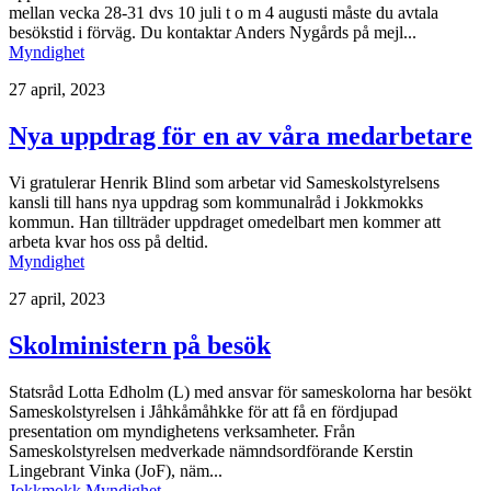
mellan vecka 28-31 dvs 10 juli t o m 4 augusti måste du avtala
besökstid i förväg. Du kontaktar Anders Nygårds på mejl...
Myndighet
27 april, 2023
Nya uppdrag för en av våra medarbetare
Vi gratulerar Henrik Blind som arbetar vid Sameskolstyrelsens
kansli till hans nya uppdrag som kommunalråd i Jokkmokks
kommun. Han tillträder uppdraget omedelbart men kommer att
arbeta kvar hos oss på deltid.
Myndighet
27 april, 2023
Skolministern på besök
Statsråd Lotta Edholm (L) med ansvar för sameskolorna har besökt
Sameskolstyrelsen i Jåhkåmåhkke för att få en fördjupad
presentation om myndighetens verksamheter. Från
Sameskolstyrelsen medverkade nämndsordförande Kerstin
Lingebrant Vinka (JoF), näm...
Jokkmokk
Myndighet