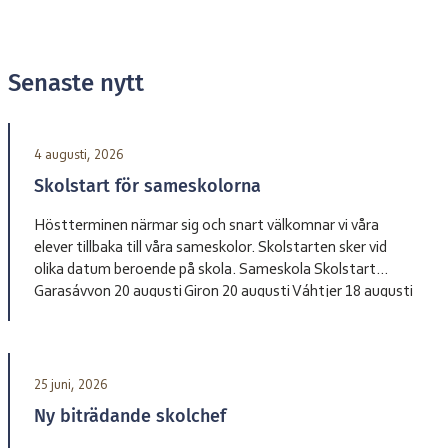
Senaste nytt
4 augusti, 2026
Skolstart för sameskolorna
Höstterminen närmar sig och snart välkomnar vi våra
elever tillbaka till våra sameskolor. Skolstarten sker vid
olika datum beroende på skola. Sameskola Skolstart
Garasávvon 20 augusti Giron 20 augusti Váhtjer 18 augusti
Jåhkåmåhkke 20 augusti Vårdnadshavare får information
från respektive skola om tider för första skoldagen och
annan praktisk information inför terminsstarten. Vi ser
fram […]
25 juni, 2026
Ny biträdande skolchef