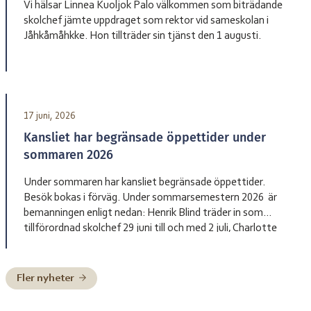
Vi hälsar Linnea Kuoljok Palo välkommen som biträdande
skolchef jämte uppdraget som rektor vid sameskolan i
Jåhkåmåhkke. Hon tillträder sin tjänst den 1 augusti.
17 juni, 2026
Kansliet har begränsade öppettider under
sommaren 2026
Under sommaren har kansliet begränsade öppettider.
Besök bokas i förväg. Under sommarsemestern 2026 är
bemanningen enligt nedan: Henrik Blind träder in som
tillförordnad skolchef 29 juni till och med 2 juli, Charlotte
Pittja träder in som tillförordnad skolchef 6 juli till och med
10 juli, Paulus Kuoljok träder in som tillförordnad skolchef
13 juli till och […]
Fler nyheter