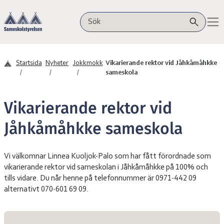
Hoppa till innehåll
Sameskolstyrelsen
Sök på webbplatsen
Startsida
Nyheter
Jokkmokk
Vikarierande rektor vid Jåhkåmåhkke
sameskola
Vikarierande rektor vid
Jåhkåmåhkke sameskola
Vi välkomnar Linnea Kuoljok-Palo som har fått förordnade som
vikarierande rektor vid sameskolan i Jåhkåmåhkke på 100% och
tills vidare. Du når henne på telefonnummer är 0971-442 09
alternativt 070-601 69 09.