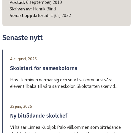
Meta-information
Postad:
6 september, 2019
Skriven av:
Henrik Blind
Senast uppdaterad:
1 juli, 2022
Senaste nytt
4 augusti, 2026
Skolstart för sameskolorna
Höstterminen närmar sig och snart välkomnar vi våra
elever tillbaka till våra sameskolor. Skolstarten sker vid
olika datum beroende på skola. Sameskola Skolstart
Garasávvon 20 augusti Giron 20 augusti Váhtjer 18 augusti
Jåhkåmåhkke 20 augusti Vårdnadshavare får information
25 juni, 2026
från respektive skola om tider för första skoldagen och
Ny biträdande skolchef
annan praktisk information inför terminsstarten. Vi ser
fram […]
Vi hälsar Linnea Kuoljok Palo välkommen som biträdande