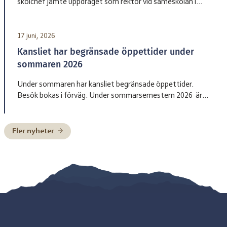
skolchef jämte uppdraget som rektor vid sameskolan i
Jåhkåmåhkke. Hon tillträder sin tjänst den 1 augusti.
17 juni, 2026
Kansliet har begränsade öppettider under
sommaren 2026
Under sommaren har kansliet begränsade öppettider.
Besök bokas i förväg. Under sommarsemestern 2026 är
bemanningen enligt nedan: Henrik Blind träder in som
tillförordnad skolchef 29 juni till och med 2 juli, Charlotte
Pittja träder in som tillförordnad skolchef 6 juli till och med
Fler nyheter
10 juli, Paulus Kuoljok träder in som tillförordnad skolchef
13 juli till och […]