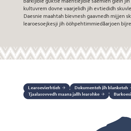
barkijibie guktie maehtiejibie saemien gïelh jïh
kultuvrem dovne vaarjelidh jïh evtiedidh skuvl
Daesnie maahtah bïevnesh gaavnedh mijjen sku
learoesoejkesji jïh ööhpehtimmiedåarjoen bïjre
Learoevierhtieh
Dokumenteh jïh blanketeh
Tjaalasovvedh maana jallh learohke
Barkoesi