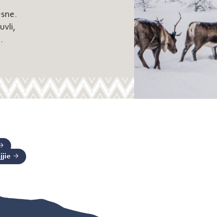
esne.
vli,
.
jjie