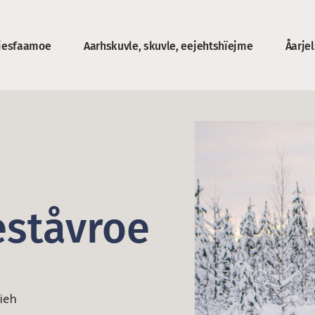
jesfaamoe
Aarhskuvle, skuvle, eejehtshïejme
Åarje
roe
ståvroe
ieh