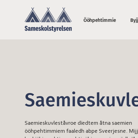
Jåerhkieh daan sæjjan
Ööhpehtimmie
Byj
Saemieskuvleståv
Saemieskuvle
Saemieskuvleståvroe dïedtem åtna saemien
ööhpehtimmiem faaledh abpe Sveerjesne. Mijj