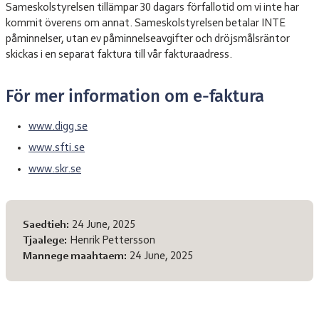
Sameskolstyrelsen tillämpar 30 dagars förfallotid om vi inte har
kommit överens om annat. Sameskolstyrelsen betalar INTE
påminnelser, utan ev påminnelseavgifter och dröjsmålsräntor
skickas i en separat faktura till vår fakturaadress.
För mer information om e-faktura
www.digg.se
www.sfti.se
www.skr.se
Sïjhtedh diehte
Saedtieh:
24 June, 2025
Tjaalege:
Henrik Pettersson
Mannege maahtaem:
24 June, 2025