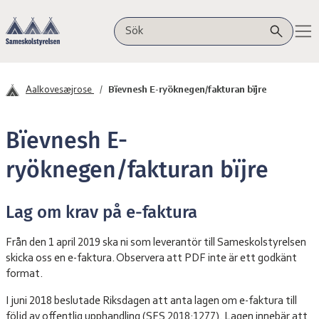
Jåerhkieh daan sæjjan
Saemieskuvleståvroe
Sök på webbplatsen
Aalkovesæjrose
Bïevnesh E-ryöknegen/fakturan bïjre
Bïevnesh E-
ryöknegen/fakturan bïjre
Lag om krav på e-faktura
Från den 1 april 2019 ska ni som leverantör till Sameskolstyrelsen
skicka oss en e-faktura. Observera att PDF inte är ett godkänt
format.
I juni 2018 beslutade Riksdagen att anta lagen om e-faktura till
följd av offentlig upphandling (SFS 2018:1277). Lagen innebär att