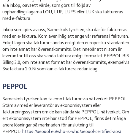
alla inköp, oavsett värde, som görs till följd av
upphandlingslagarna LOU, LUF, LUFS eller LUK ska faktureras
med e-faktura.
Inköp som görs av oss, Sameskolstyrelsen, ska därför faktureras
med en e-faktura. Kom även ihåg att ange vår referens i fakturan.
Enligt lagen ska fakturor sändas enligt den europeiska standarden
om inte annat har överenskommits. Det innebär att ni som är
leverantör till oss ska sända faktura enligt formatet PEPPOL BIS
Billing 3.0, om inte annat format har överenskommits, exempelvis
Svefaktura 1.0.Ni som kan e-fakturera redan idag
PEPPOL
Sameskolstyrelsen kan ta emot fakturor via nätverket PEPPOL.
Stäm av med er leverantör av ekonomisystem eller
faktureringssystem om de kan sända via PEPPOL-nätverket. Om
ert ekonomisystem inte har stöd för PEPPOL, finns det många
andra lösningar på marknaden för anslutning till
PEPPOL:
https://peppol.eu/who-is-who/peppol-certified-aps/