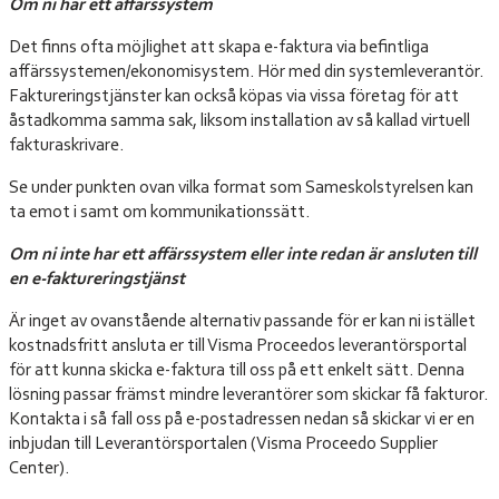
Om ni har ett affärssystem
Det finns ofta möjlighet att skapa e-faktura via befintliga
affärssystemen/ekonomisystem. Hör med din systemleverantör.
Faktureringstjänster kan också köpas via vissa företag för att
åstadkomma samma sak, liksom installation av så kallad virtuell
fakturaskrivare.
Se under punkten ovan vilka format som Sameskolstyrelsen kan
ta emot i samt om kommunikationssätt.
Om ni inte har ett affärssystem eller inte redan är ansluten till
en e-faktureringstjänst
Är inget av ovanstående alternativ passande för er kan ni istället
kostnadsfritt ansluta er till Visma Proceedos leverantörsportal
för att kunna skicka e-faktura till oss på ett enkelt sätt. Denna
lösning passar främst mindre leverantörer som skickar få fakturor.
Kontakta i så fall oss på e-postadressen nedan så skickar vi er en
inbjudan till Leverantörsportalen (Visma Proceedo Supplier
Center).