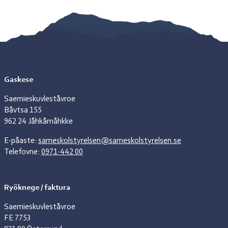
Gaskese
Saemieskuvleståvroe
Båvtsa 155
962 24 Jåhkåmåhkke
E-påaste:
sameskolstyrelsen@sameskolstyrelsen.se
Telefovne:
0971-442 00
Ryöknege / faktura
Saemieskuvleståvroe
FE 7753