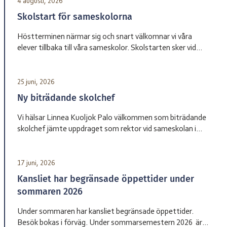
4 augusti, 2026
Skolstart för sameskolorna
Höstterminen närmar sig och snart välkomnar vi våra
elever tillbaka till våra sameskolor. Skolstarten sker vid
olika datum beroende på skola. Sameskola Skolstart
Garasávvon 20 augusti Giron 20 augusti Váhtjer 18 augusti
Jåhkåmåhkke 20 augusti Vårdnadshavare får information
25 juni, 2026
från respektive skola om tider för första skoldagen och
Ny biträdande skolchef
annan praktisk information inför terminsstarten. Vi ser
fram […]
Vi hälsar Linnea Kuoljok Palo välkommen som biträdande
skolchef jämte uppdraget som rektor vid sameskolan i
Jåhkåmåhkke. Hon tillträder sin tjänst den 1 augusti.
17 juni, 2026
Kansliet har begränsade öppettider under
sommaren 2026
Under sommaren har kansliet begränsade öppettider.
Besök bokas i förväg. Under sommarsemestern 2026 är