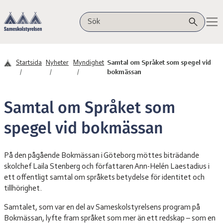
Hoppa till innehåll
Sameskolstyrelsen
Sök på webbplatsen
Startsida
Nyheter
Myndighet
Samtal om Språket som spegel vid
bokmässan
Samtal om Språket som
spegel vid bokmässan
På den pågående Bokmässan i Göteborg möttes biträdande
skolchef Laila Stenberg och författaren Ann-Helén Laestadius i
ett offentligt samtal om språkets betydelse för identitet och
tillhörighet.
Samtalet, som var en del av Sameskolstyrelsens program på
Bokmässan, lyfte fram språket som mer än ett redskap – som en