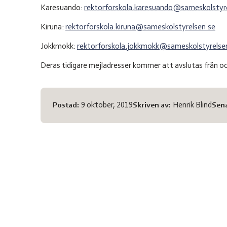
Karesuando:
rektorforskola.karesuando@sameskolstyr
Kiruna:
rektorforskola.kiruna@sameskolstyrelsen.se
Jokkmokk:
rektorforskola.jokkmokk@sameskolstyrelse
Deras tidigare mejladresser kommer att avslutas från 
Meta-information
Postad:
9 oktober, 2019
Skriven av:
Henrik Blind
Sen