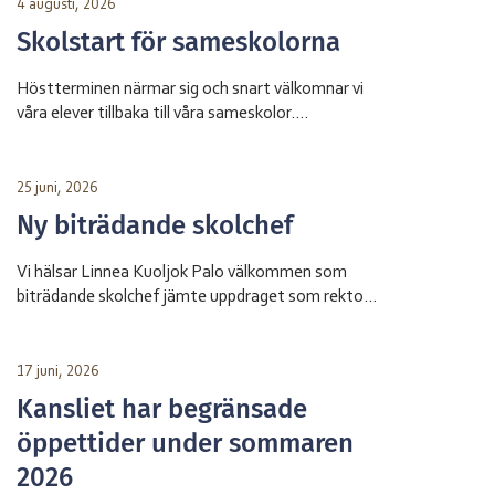
4 augusti, 2026
Skolstart för sameskolorna
Höstterminen närmar sig och snart välkomnar vi
våra elever tillbaka till våra sameskolor.
Skolstarten sker vid olika datum beroende på
skola. Sameskola Skolstart Garasávvon 20 augusti
Giron 20 augusti Váhtjer 18 augusti Jåhkåmåhkke
25 juni, 2026
20 augusti Vårdnadshavare får information från
Ny biträdande skolchef
respektive skola om tider för första skoldagen och
annan praktisk information inför terminsstarten.
Vi hälsar Linnea Kuoljok Palo välkommen som
Vi ser fram […]
biträdande skolchef jämte uppdraget som rektor
vid sameskolan i Jåhkåmåhkke. Hon tillträder sin
tjänst den 1 augusti.
17 juni, 2026
Kansliet har begränsade
öppettider under sommaren
2026