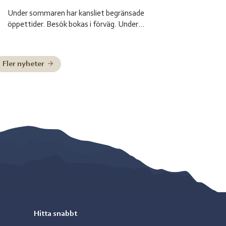
Under sommaren har kansliet begränsade
öppettider. Besök bokas i förväg. Under
sommarsemestern 2026 är bemanningen enligt
nedan: Henrik Blind träder in som tillförordnad
skolchef 29 juni till och med 2 juli, Charlotte Pittja
Fler nyheter
träder in som tillförordnad skolchef 6 juli till och
med 10 juli, Paulus Kuoljok träder in som
tillförordnad skolchef 13 juli till och […]
Hitta snabbt