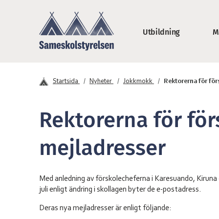
Hoppa till innehåll
Utbildning
M
Sameskolstyrelse
Startsida
Nyheter
Jokkmokk
Rektorerna för för
Rektorerna för för
mejladresser
Med anledning av förskolecheferna i Karesuando, Kiruna 
juli enligt ändring i skollagen byter de e-postadress.
Deras nya mejladresser är enligt följande: