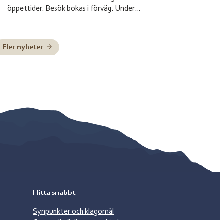
öppettider. Besök bokas i förväg. Under
sommarsemestern 2026 är bemanningen enligt
nedan: Henrik Blind träder in som tillförordnad
skolchef 29 juni till och med 2 juli, Charlotte Pittja
Fler nyheter
träder in som tillförordnad skolchef 6 juli till och
med 10 juli, Paulus Kuoljok träder in som
tillförordnad skolchef 13 juli till och […]
Hitta snabbt
Synpunkter och klagomål