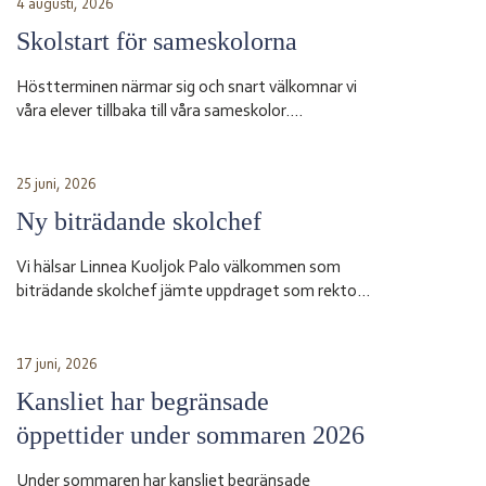
4 augusti, 2026
Skolstart för sameskolorna
Höstterminen närmar sig och snart välkomnar vi
våra elever tillbaka till våra sameskolor.
Skolstarten sker vid olika datum beroende på
skola. Sameskola Skolstart Garasávvon 20 augusti
Giron 20 augusti Váhtjer 18 augusti Jåhkåmåhkke
25 juni, 2026
20 augusti Vårdnadshavare får information från
Ny biträdande skolchef
respektive skola om tider för första skoldagen och
annan praktisk information inför terminsstarten.
Vi hälsar Linnea Kuoljok Palo välkommen som
Vi ser fram […]
biträdande skolchef jämte uppdraget som rektor
vid sameskolan i Jåhkåmåhkke. Hon tillträder sin
tjänst den 1 augusti.
17 juni, 2026
Kansliet har begränsade
öppettider under sommaren 2026
Under sommaren har kansliet begränsade