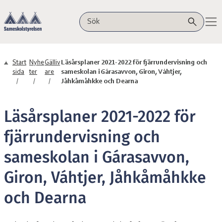
Hoppa till innehåll
Sameskolstyrelsen
Sök på webbplatsen
Start
Nyhe
Gälliv
Läsårsplaner 2021-2022 för fjärrundervisning och
sida
ter
are
sameskolan i Gárasavvon, Giron, Váhtjer,
Jåhkåmåhkke och Dearna
Läsårsplaner 2021-2022 för
fjärrundervisning och
sameskolan i Gárasavvon,
Giron, Váhtjer, Jåhkåmåhkke
och Dearna