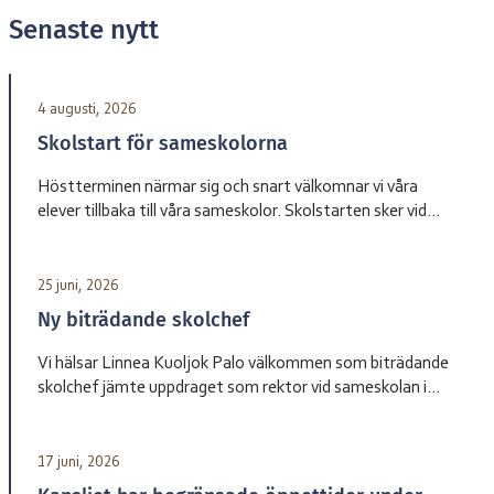
Senaste nytt
4 augusti, 2026
Skolstart för sameskolorna
Höstterminen närmar sig och snart välkomnar vi våra
elever tillbaka till våra sameskolor. Skolstarten sker vid
olika datum beroende på skola. Sameskola Skolstart
Garasávvon 20 augusti Giron 20 augusti Váhtjer 18 augusti
Jåhkåmåhkke 20 augusti Vårdnadshavare får information
25 juni, 2026
från respektive skola om tider för första skoldagen och
Ny biträdande skolchef
annan praktisk information inför terminsstarten. Vi ser
fram […]
Vi hälsar Linnea Kuoljok Palo välkommen som biträdande
skolchef jämte uppdraget som rektor vid sameskolan i
Jåhkåmåhkke. Hon tillträder sin tjänst den 1 augusti.
17 juni, 2026