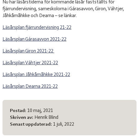
Nu har läsårstiderna för kommande läsår fastställts för
fjärrundervisning, sameskolorna i Gárasavvon, Giron, Váhtjer,
Jåhkåmåhkke och Dearna – se länkar.
Läsårsplan fjärrundervisning 21-22
Läsårsplan Gárasavvon 2021-22
Läsårsplan Giron 2021-22
Läsårsplan Váhtjer 2021-22
Läsårsplan Jåhkåmåhkke 2021-22
Läsårsplan Dearna 2021-22
Meta-information
Postad:
10 maj, 2021
Skriven av:
Henrik Blind
Senast uppdaterad:
1 juli, 2022