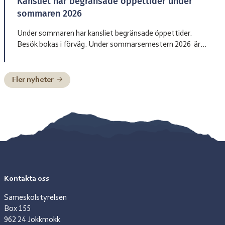
Kansliet har begränsade öppettider under
sommaren 2026
Under sommaren har kansliet begränsade öppettider.
Besök bokas i förväg. Under sommarsemestern 2026 är
bemanningen enligt nedan: Henrik Blind träder in som
tillförordnad skolchef 29 juni till och med 2 juli, Charlotte
Pittja träder in som tillförordnad skolchef 6 juli till och med
Fler nyheter
10 juli, Paulus Kuoljok träder in som tillförordnad skolchef
13 juli till och […]
Kontakta oss
Sameskolstyrelsen
Box 155
962 24 Jokkmokk