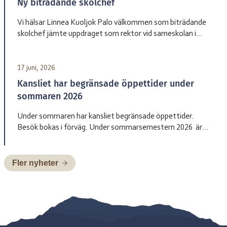
Ny biträdande skolchef
annan praktisk information inför terminsstarten. Vi ser
fram […]
Vi hälsar Linnea Kuoljok Palo välkommen som biträdande
skolchef jämte uppdraget som rektor vid sameskolan i
Jåhkåmåhkke. Hon tillträder sin tjänst den 1 augusti.
17 juni, 2026
Kansliet har begränsade öppettider under
sommaren 2026
Under sommaren har kansliet begränsade öppettider.
Besök bokas i förväg. Under sommarsemestern 2026 är
bemanningen enligt nedan: Henrik Blind träder in som
tillförordnad skolchef 29 juni till och med 2 juli, Charlotte
Pittja träder in som tillförordnad skolchef 6 juli till och med
Fler nyheter
10 juli, Paulus Kuoljok träder in som tillförordnad skolchef
13 juli till och […]