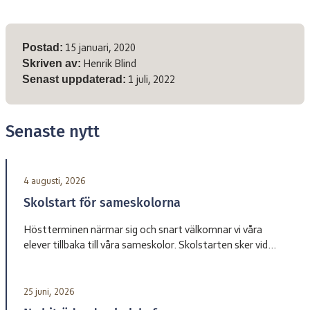
Meta-information
Postad:
15 januari, 2020
Skriven av:
Henrik Blind
Senast uppdaterad:
1 juli, 2022
Senaste nytt
4 augusti, 2026
Skolstart för sameskolorna
Höstterminen närmar sig och snart välkomnar vi våra
elever tillbaka till våra sameskolor. Skolstarten sker vid
olika datum beroende på skola. Sameskola Skolstart
Garasávvon 20 augusti Giron 20 augusti Váhtjer 18 augusti
Jåhkåmåhkke 20 augusti Vårdnadshavare får information
25 juni, 2026
från respektive skola om tider för första skoldagen och