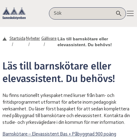
Hoppa till innehåll
Sameskolstyrelsen
Sök på webbplatsen
Läs till barnskötare eller
Startsida
Nyheter
Gällivare
elevassistent. Du behövs!
Läs till barnskötare eller
elevassistent. Du behövs!
Nu finns nationellt yrkespaket med kurser från barn- och
fritidsprogrammet utformat för arbete inom pedagogisk
verksamhet. Du läser först baspaket för att sedan komplettera
med påbyggnad till barnskötare och elevassistent. Kontakta din
studie- och yrkesvägledare i din kommun för mer information.
Barnskötare – Elevassistent Bas + Påbyggnad 900 poäng