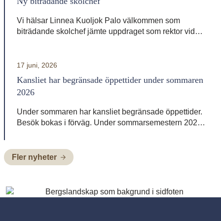
Ny biträdande skolchef
om tider för första skoldagen och annan praktisk
information inför terminsstarten. Vi ser fram […]
Vi hälsar Linnea Kuoljok Palo välkommen som
biträdande skolchef jämte uppdraget som rektor vid
sameskolan i Jåhkåmåhkke. Hon tillträder sin tjänst
den 1 augusti.
17 juni, 2026
Kansliet har begränsade öppettider under sommaren
2026
Under sommaren har kansliet begränsade öppettider.
Besök bokas i förväg. Under sommarsemestern 2026
är bemanningen enligt nedan: Henrik Blind träder in
som tillförordnad skolchef 29 juni till och med 2 juli,
Charlotte Pittja träder in som tillförordnad skolchef 6
Fler nyheter
juli till och med 10 juli, Paulus Kuoljok träder in som
tillförordnad skolchef 13 juli till och […]