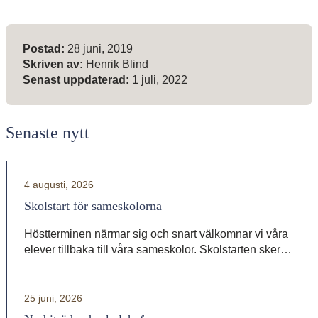
Meta-information
Postad:
28 juni, 2019
Skriven av:
Henrik Blind
Senast uppdaterad:
1 juli, 2022
Senaste nytt
4 augusti, 2026
Skolstart för sameskolorna
Höstterminen närmar sig och snart välkomnar vi våra
elever tillbaka till våra sameskolor. Skolstarten sker
vid olika datum beroende på skola. Sameskola
Skolstart Garasávvon 20 augusti Giron 20 augusti
Váhtjer 18 augusti Jåhkåmåhkke 20 augusti
25 juni, 2026
Vårdnadshavare får information från respektive skola