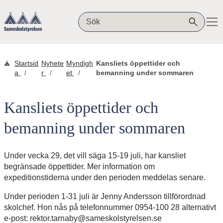
Hoppa till innehåll
Sameskolstyrelsen
Sök på webbplatsen
Startsid
Nyhete
Myndigh
Kansliets öppettider och
a
r
et
bemanning under sommaren
Kansliets öppettider och
bemanning under sommaren
Under vecka 29, det vill säga 15-19 juli, har kansliet
begränsade öppettider. Mer information om
expeditionstiderna under den perioden meddelas senare.
Under perioden 1-31 juli är Jenny Andersson tillförordnad
skolchef. Hon nås på telefonnummer 0954-100 28 alternativt
e-post: rektor.tarnaby@sameskolstyrelsen.se