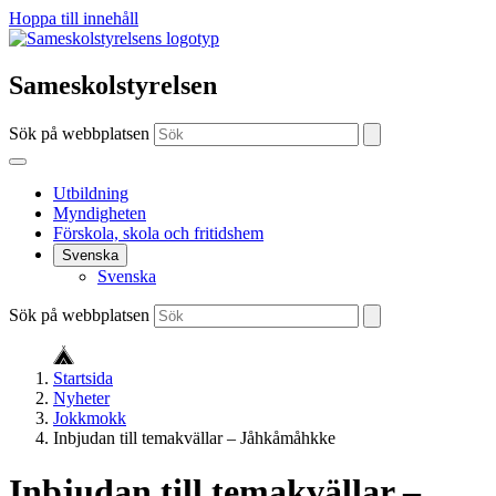
Hoppa till innehåll
Sameskolstyrelsen
Sök på webbplatsen
Utbildning
Myndigheten
Förskola, skola och fritidshem
Svenska
Svenska
Sök på webbplatsen
Startsida
Nyheter
Jokkmokk
Inbjudan till temakvällar – Jåhkåmåhkke
Inbjudan till temakvällar –