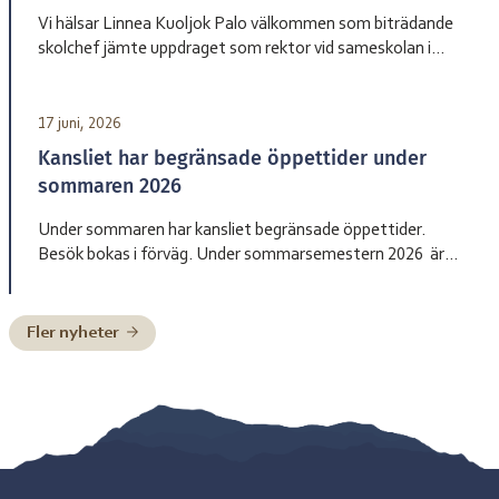
fram […]
Vi hälsar Linnea Kuoljok Palo välkommen som biträdande
skolchef jämte uppdraget som rektor vid sameskolan i
Jåhkåmåhkke. Hon tillträder sin tjänst den 1 augusti.
17 juni, 2026
Kansliet har begränsade öppettider under
sommaren 2026
Under sommaren har kansliet begränsade öppettider.
Besök bokas i förväg. Under sommarsemestern 2026 är
bemanningen enligt nedan: Henrik Blind träder in som
tillförordnad skolchef 29 juni till och med 2 juli, Charlotte
Pittja träder in som tillförordnad skolchef 6 juli till och med
Fler nyheter
10 juli, Paulus Kuoljok träder in som tillförordnad skolchef
13 juli till och […]