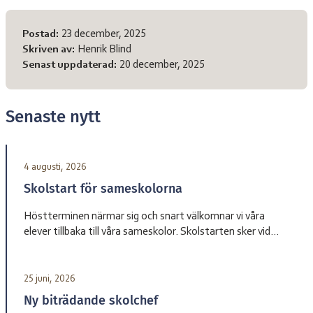
Meta-information
Postad:
23 december, 2025
Skriven av:
Henrik Blind
Senast uppdaterad:
20 december, 2025
Senaste nytt
4 augusti, 2026
Skolstart för sameskolorna
Höstterminen närmar sig och snart välkomnar vi våra
elever tillbaka till våra sameskolor. Skolstarten sker vid
olika datum beroende på skola. Sameskola Skolstart
Garasávvon 20 augusti Giron 20 augusti Váhtjer 18 augusti
Jåhkåmåhkke 20 augusti Vårdnadshavare får information
25 juni, 2026
från respektive skola om tider för första skoldagen och
Ny biträdande skolchef
annan praktisk information inför terminsstarten. Vi ser