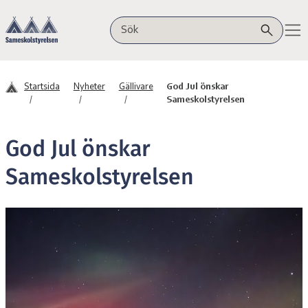
Hoppa till innehåll
Sameskolstyrelsen
Sök på webbplatsen
Startsida
Nyheter
Gällivare
God Jul önskar
Sameskolstyrelsen
God Jul önskar
Sameskolstyrelsen