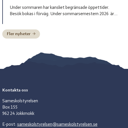
Under sommaren har kansliet begränsade öppettider.
Besök bokas i förväg. Under sommarsemestern 2026 är
bemanningen enligt nedan: Henrik Blind träder in som
tillförordnad skolchef 29 juni till och med 2 juli, Charlotte
Pittja träder in som tillförordnad skolchef 6 juli till och med
Fler nyheter
10 juli, Paulus Kuoljok träder in som tillförordnad skolchef
13 juli till och […]
Kontakta oss
Sameskolstyrelsen
Box 155
962 24 Jokkmokk
E-post:
sameskolstyrelsen@sameskolstyrelsen.se