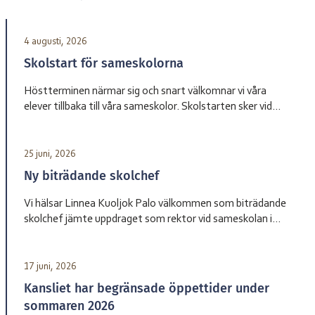
4 augusti, 2026
Skolstart för sameskolorna
Höstterminen närmar sig och snart välkomnar vi våra
elever tillbaka till våra sameskolor. Skolstarten sker vid
olika datum beroende på skola. Sameskola Skolstart
Garasávvon 20 augusti Giron 20 augusti Váhtjer 18 augusti
Jåhkåmåhkke 20 augusti Vårdnadshavare får information
25 juni, 2026
från respektive skola om tider för första skoldagen och
Ny biträdande skolchef
annan praktisk information inför terminsstarten. Vi ser
fram […]
Vi hälsar Linnea Kuoljok Palo välkommen som biträdande
skolchef jämte uppdraget som rektor vid sameskolan i
Jåhkåmåhkke. Hon tillträder sin tjänst den 1 augusti.
17 juni, 2026
Kansliet har begränsade öppettider under
sommaren 2026