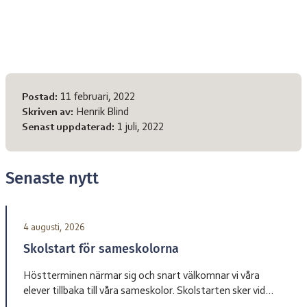
Meta-information
Postad:
11 februari, 2022
Skriven av:
Henrik Blind
Senast uppdaterad:
1 juli, 2022
Senaste nytt
4 augusti, 2026
Skolstart för sameskolorna
Höstterminen närmar sig och snart välkomnar vi våra
elever tillbaka till våra sameskolor. Skolstarten sker vid
olika datum beroende på skola. Sameskola Skolstart