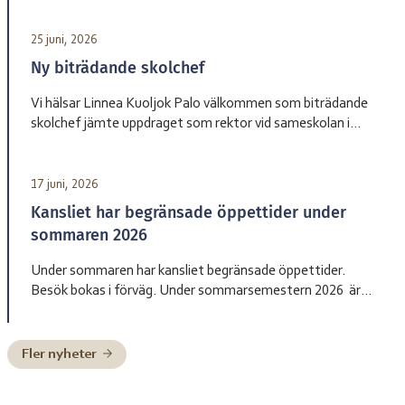
Garasávvon 20 augusti Giron 20 augusti Váhtjer 18 augusti
Jåhkåmåhkke 20 augusti Vårdnadshavare får information
25 juni, 2026
från respektive skola om tider för första skoldagen och
Ny biträdande skolchef
annan praktisk information inför terminsstarten. Vi ser
fram […]
Vi hälsar Linnea Kuoljok Palo välkommen som biträdande
skolchef jämte uppdraget som rektor vid sameskolan i
Jåhkåmåhkke. Hon tillträder sin tjänst den 1 augusti.
17 juni, 2026
Kansliet har begränsade öppettider under
sommaren 2026
Under sommaren har kansliet begränsade öppettider.
Besök bokas i förväg. Under sommarsemestern 2026 är
bemanningen enligt nedan: Henrik Blind träder in som
tillförordnad skolchef 29 juni till och med 2 juli, Charlotte
Pittja träder in som tillförordnad skolchef 6 juli till och med
Fler nyheter
10 juli, Paulus Kuoljok träder in som tillförordnad skolchef
13 juli till och […]