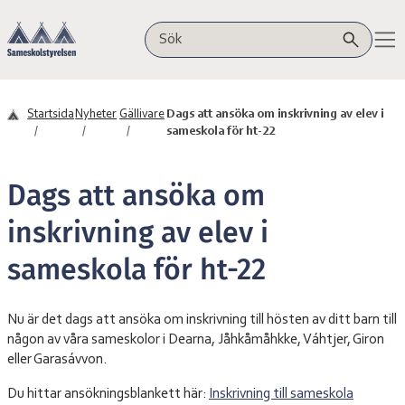
Hoppa till innehåll
Sameskolstyrelsen
Sök på webbplatsen
Startsida
Nyheter
Gällivare
Dags att ansöka om inskrivning av elev i
sameskola för ht-22
Dags att ansöka om
inskrivning av elev i
sameskola för ht-22
Nu är det dags att ansöka om inskrivning till hösten av ditt barn till
någon av våra sameskolor i Dearna, Jåhkåmåhkke, Váhtjer, Giron
eller Garasávvon.
Du hittar ansökningsblankett här:
Inskrivning till sameskola