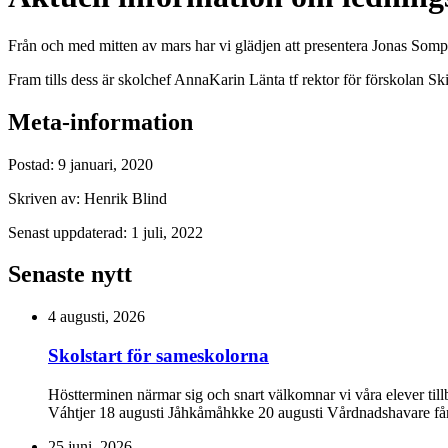
Från och med mitten av mars har vi glädjen att presentera Jonas Somp
Fram tills dess är skolchef AnnaKarin Länta tf rektor för förskolan Sk
Meta-information
Postad:
9 januari, 2020
Skriven av:
Henrik Blind
Senast uppdaterad:
1 juli, 2022
Senaste nytt
4 augusti, 2026
Skolstart för sameskolorna
Höstterminen närmar sig och snart välkomnar vi våra elever til
Váhtjer 18 augusti Jåhkåmåhkke 20 augusti Vårdnadshavare får i
25 juni, 2026