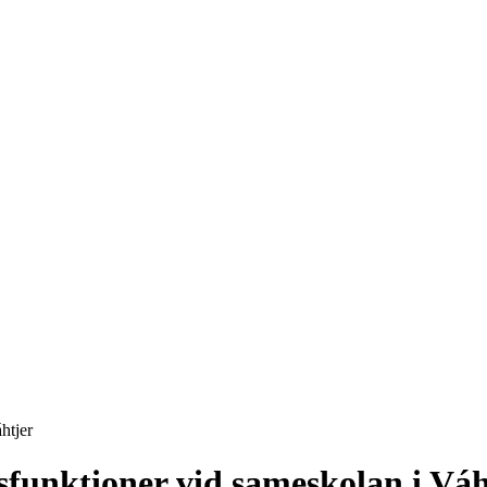
htjer
sfunktioner vid sameskolan i Váh