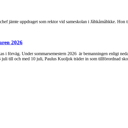
ef jämte uppdraget som rektor vid sameskolan i Jåhkåmåhkke. Hon tillt
aren 2026
s i förväg. Under sommarsemestern 2026 är bemanningen enligt nedan: H
6 juli till och med 10 juli, Paulus Kuoljok träder in som tillförordnad sko