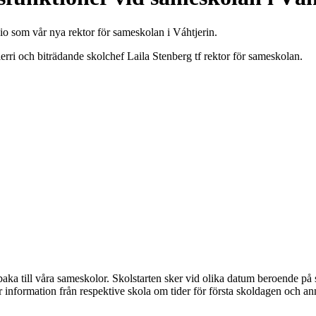
io som vår nya rektor för sameskolan i Váhtjerin.
ierri och biträdande skolchef Laila Stenberg tf rektor för sameskolan.
lbaka till våra sameskolor. Skolstarten sker vid olika datum beroende p
nformation från respektive skola om tider för första skoldagen och ann