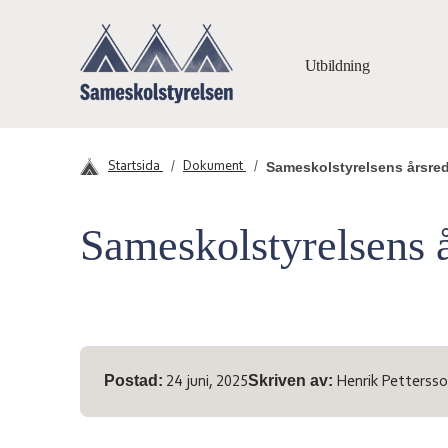
Hoppa till innehåll
Utbildning
Sameskolstyrelsen
Sameskolstyrelsens årsre
Startsida
Dokument
Sameskolstyrelsens 
Meta-information
Postad:
Skriven av:
24 juni, 2025
Henrik Petterss