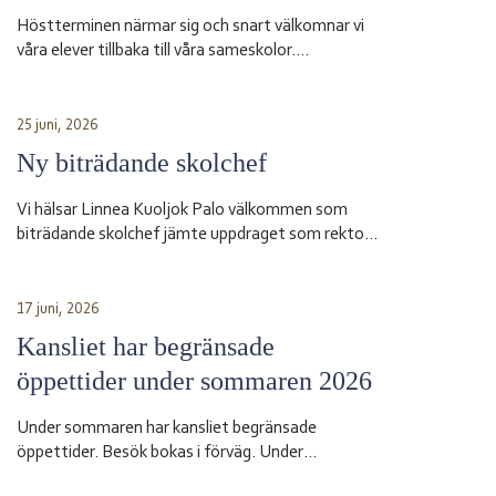
Höstterminen närmar sig och snart välkomnar vi
våra elever tillbaka till våra sameskolor.
Skolstarten sker vid olika datum beroende på
skola. Sameskola Skolstart Garasávvon 20 augusti
Giron 20 augusti Váhtjer 18 augusti Jåhkåmåhkke
25 juni, 2026
20 augusti Vårdnadshavare får information från
Ny biträdande skolchef
respektive skola om tider för första skoldagen och
annan praktisk information inför terminsstarten.
Vi hälsar Linnea Kuoljok Palo välkommen som
Vi ser fram […]
biträdande skolchef jämte uppdraget som rektor
vid sameskolan i Jåhkåmåhkke. Hon tillträder sin
tjänst den 1 augusti.
17 juni, 2026
Kansliet har begränsade
öppettider under sommaren 2026
Under sommaren har kansliet begränsade
öppettider. Besök bokas i förväg. Under
sommarsemestern 2026 är bemanningen enligt