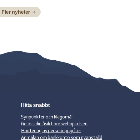
nedan: Henrik Blind träder in som tillförordnad
skolchef 29 juni till och med 2 juli, Charlotte Pittja
Fler nyheter
träder in som tillförordnad skolchef 6 juli till och
med 10 juli, Paulus Kuoljok träder in som
tillförordnad skolchef 13 juli till och […]
Hitta snabbt
Synpunkter och klagomål
Ge oss din åsikt om webbplatsen
Hantering av personuppgifter
Anmälan om bankkonto som nyanställd