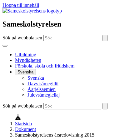
Hoppa till innehåll
Sameskolstyrelsen
Sök på webbplatsen
Utbildning
Myndigheten
Förskola, skola och fritidshem
Svenska
Svenska
Davvisámegillii
Åarjelsaemien
Julevsámegiellaj
Sök på webbplatsen
Startsida
Dokument
Sameskolstyrelsens årsredovisning 2015