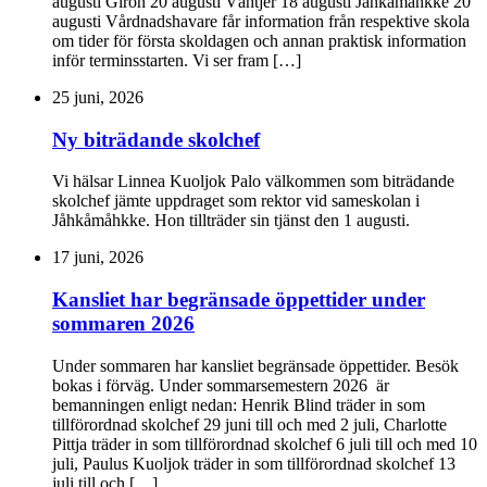
augusti Giron 20 augusti Váhtjer 18 augusti Jåhkåmåhkke 20
augusti Vårdnadshavare får information från respektive skola
om tider för första skoldagen och annan praktisk information
inför terminsstarten. Vi ser fram […]
25 juni, 2026
Ny biträdande skolchef
Vi hälsar Linnea Kuoljok Palo välkommen som biträdande
skolchef jämte uppdraget som rektor vid sameskolan i
Jåhkåmåhkke. Hon tillträder sin tjänst den 1 augusti.
17 juni, 2026
Kansliet har begränsade öppettider under
sommaren 2026
Under sommaren har kansliet begränsade öppettider. Besök
bokas i förväg. Under sommarsemestern 2026 är
bemanningen enligt nedan: Henrik Blind träder in som
tillförordnad skolchef 29 juni till och med 2 juli, Charlotte
Pittja träder in som tillförordnad skolchef 6 juli till och med 10
juli, Paulus Kuoljok träder in som tillförordnad skolchef 13
juli till och […]