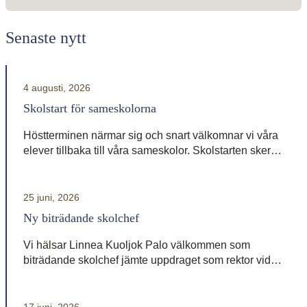
Senaste nytt
4 augusti, 2026
Skolstart för sameskolorna
Höstterminen närmar sig och snart välkomnar vi våra
elever tillbaka till våra sameskolor. Skolstarten sker
vid olika datum beroende på skola. Sameskola
Skolstart Garasávvon 20 augusti Giron 20 augusti
Váhtjer 18 augusti Jåhkåmåhkke 20 augusti
25 juni, 2026
Vårdnadshavare får information från respektive skola
Ny biträdande skolchef
om tider för första skoldagen och annan praktisk
information inför terminsstarten. Vi ser fram […]
Vi hälsar Linnea Kuoljok Palo välkommen som
biträdande skolchef jämte uppdraget som rektor vid
sameskolan i Jåhkåmåhkke. Hon tillträder sin tjänst
den 1 augusti.