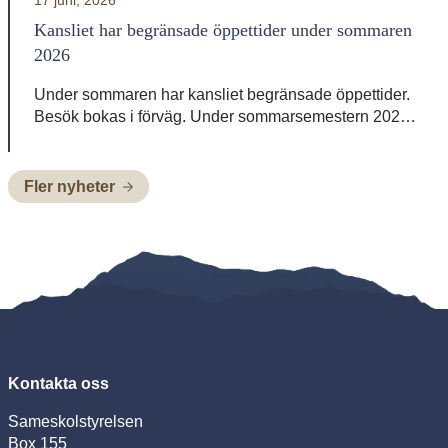
17 juni, 2026
Kansliet har begränsade öppettider under sommaren
2026
Under sommaren har kansliet begränsade öppettider.
Besök bokas i förväg. Under sommarsemestern 2026
är bemanningen enligt nedan: Henrik Blind träder in
som tillförordnad skolchef 29 juni till och med 2 juli,
Charlotte Pittja träder in som tillförordnad skolchef 6
Fler nyheter
juli till och med 10 juli, Paulus Kuoljok träder in som
tillförordnad skolchef 13 juli till och […]
Kontakta oss
Sameskolstyrelsen
Box 155