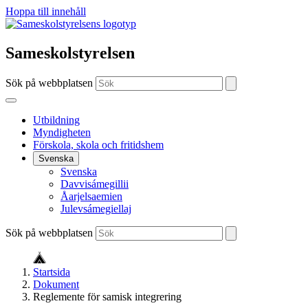
Hoppa till innehåll
Sameskolstyrelsen
Sök på webbplatsen
Utbildning
Myndigheten
Förskola, skola och fritidshem
Svenska
Svenska
Davvisámegillii
Åarjelsaemien
Julevsámegiellaj
Sök på webbplatsen
Startsida
Dokument
Reglemente för samisk integrering