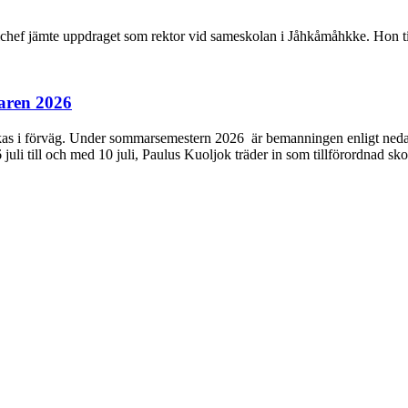
ef jämte uppdraget som rektor vid sameskolan i Jåhkåmåhkke. Hon tillt
aren 2026
s i förväg. Under sommarsemestern 2026 är bemanningen enligt nedan: H
6 juli till och med 10 juli, Paulus Kuoljok träder in som tillförordnad sko