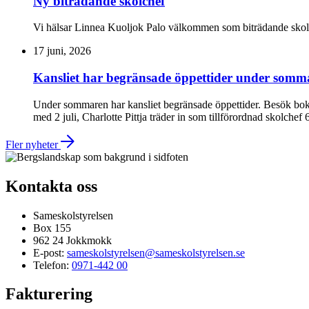
Ny biträdande skolchef
Vi hälsar Linnea Kuoljok Palo välkommen som biträdande skolch
17 juni, 2026
Kansliet har begränsade öppettider under somm
Under sommaren har kansliet begränsade öppettider. Besök boka
med 2 juli, Charlotte Pittja träder in som tillförordnad skolchef 
Fler nyheter
Kontakta oss
Sameskolstyrelsen
Box 155
962 24 Jokkmokk
E-post:
sameskolstyrelsen@sameskolstyrelsen.se
Telefon:
0971-442 00
Fakturering