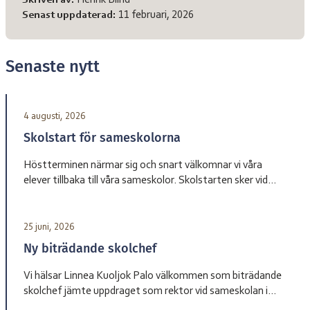
Skriven av:
Henrik Blind
Senast uppdaterad:
11 februari, 2026
Senaste nytt
4 augusti, 2026
Skolstart för sameskolorna
Höstterminen närmar sig och snart välkomnar vi våra
elever tillbaka till våra sameskolor. Skolstarten sker vid
olika datum beroende på skola. Sameskola Skolstart
Garasávvon 20 augusti Giron 20 augusti Váhtjer 18 augusti
Jåhkåmåhkke 20 augusti Vårdnadshavare får information
25 juni, 2026
från respektive skola om tider för första skoldagen och
Ny biträdande skolchef
annan praktisk information inför terminsstarten. Vi ser
fram […]
Vi hälsar Linnea Kuoljok Palo välkommen som biträdande
skolchef jämte uppdraget som rektor vid sameskolan i
Jåhkåmåhkke. Hon tillträder sin tjänst den 1 augusti.