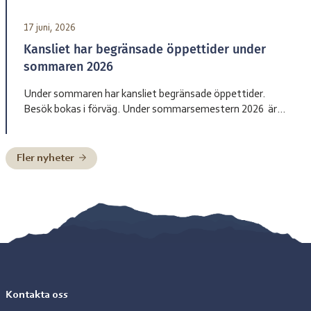
17 juni, 2026
Kansliet har begränsade öppettider under
sommaren 2026
Under sommaren har kansliet begränsade öppettider.
Besök bokas i förväg. Under sommarsemestern 2026 är
bemanningen enligt nedan: Henrik Blind träder in som
tillförordnad skolchef 29 juni till och med 2 juli, Charlotte
Pittja träder in som tillförordnad skolchef 6 juli till och med
Fler nyheter
10 juli, Paulus Kuoljok träder in som tillförordnad skolchef
13 juli till och […]
Kontakta oss