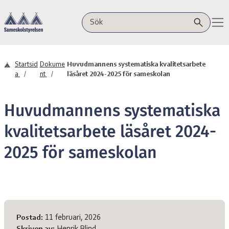
Hoppa till innehåll
Sameskolstyrelsen
Sök på webbplatsen
Startsid
Dokume
Huvudmannens systematiska kvalitetsarbete
a
nt
läsåret 2024-2025 för sameskolan
Huvudmannens systematiska
kvalitetsarbete läsåret 2024-
2025 för sameskolan
Meta-information
Postad:
11 februari, 2026