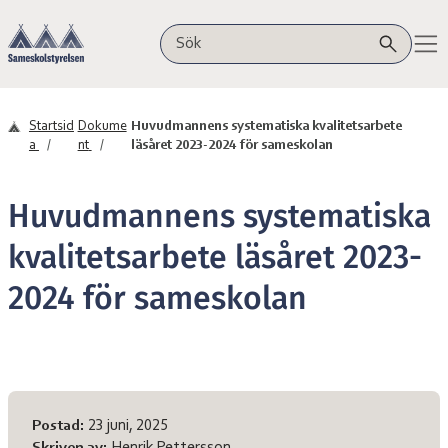
Hoppa till innehåll
Sameskolstyrelsen
Sök på webbplatsen
Startsid
Dokume
Huvudmannens systematiska kvalitetsarbete
a
nt
läsåret 2023-2024 för sameskolan
Huvudmannens systematiska
kvalitetsarbete läsåret 2023-
2024 för sameskolan
Meta-information
Postad:
23 juni, 2025