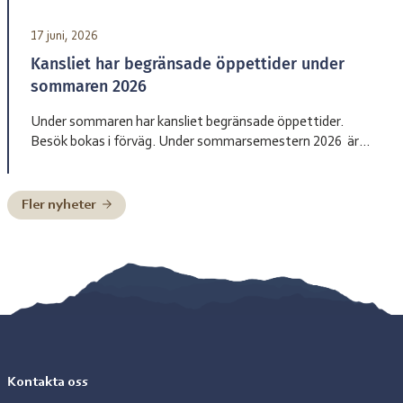
17 juni, 2026
Kansliet har begränsade öppettider under
sommaren 2026
Under sommaren har kansliet begränsade öppettider.
Besök bokas i förväg. Under sommarsemestern 2026 är
bemanningen enligt nedan: Henrik Blind träder in som
tillförordnad skolchef 29 juni till och med 2 juli, Charlotte
Pittja träder in som tillförordnad skolchef 6 juli till och med
Fler nyheter
10 juli, Paulus Kuoljok träder in som tillförordnad skolchef
13 juli till och […]
Kontakta oss