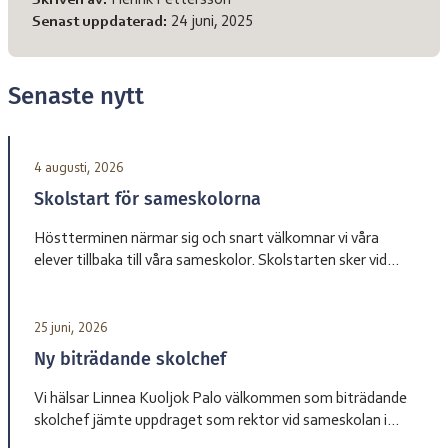
Skriven av:
Henrik Pettersson
Senast uppdaterad:
24 juni, 2025
Senaste nytt
4 augusti, 2026
Skolstart för sameskolorna
Höstterminen närmar sig och snart välkomnar vi våra
elever tillbaka till våra sameskolor. Skolstarten sker vid
olika datum beroende på skola. Sameskola Skolstart
Garasávvon 20 augusti Giron 20 augusti Váhtjer 18 augusti
Jåhkåmåhkke 20 augusti Vårdnadshavare får information
25 juni, 2026
från respektive skola om tider för första skoldagen och
Ny biträdande skolchef
annan praktisk information inför terminsstarten. Vi ser
fram […]
Vi hälsar Linnea Kuoljok Palo välkommen som biträdande
skolchef jämte uppdraget som rektor vid sameskolan i
Jåhkåmåhkke. Hon tillträder sin tjänst den 1 augusti.