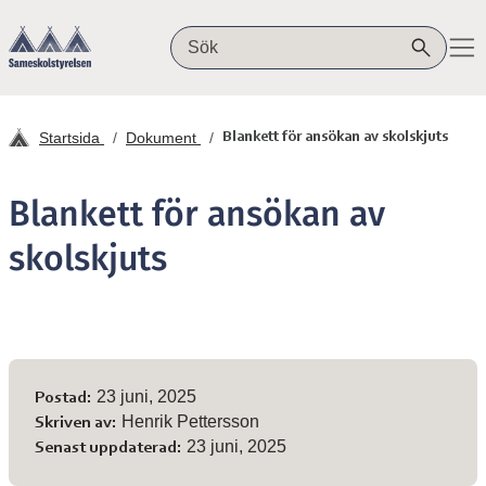
Hoppa till innehåll
Sameskolstyrelsen
Sök på webbplatsen
Startsida
Dokument
Blankett för ansökan av skolskjuts
Blankett för ansökan av
skolskjuts
Meta-information
23 juni, 2025
Postad:
Henrik Pettersson
Skriven av:
23 juni, 2025
Senast uppdaterad: