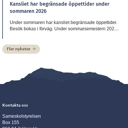
Kansliet har begränsade öppettider under
sommaren 2026
Under sommaren har kansliet begränsade öppettider.
Besök bokas i förväg. Under sommarsemestern 2026
är bemanningen enligt nedan: Henrik Blind träder in
som tillförordnad skolchef 29 juni till och med 2 juli,
Charlotte Pittja träder in som tillförordnad skolchef 6
Fler nyheter
juli till och med 10 juli, Paulus Kuoljok träder in som
tillförordnad skolchef 13 juli till och […]
Kontakta oss
Sameskolstyrelsen
Box 155