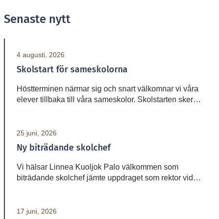
Senaste nytt
4 augusti, 2026
Skolstart för sameskolorna
Höstterminen närmar sig och snart välkomnar vi våra
elever tillbaka till våra sameskolor. Skolstarten sker
vid olika datum beroende på skola. Sameskola
Skolstart Garasávvon 20 augusti Giron 20 augusti
Váhtjer 18 augusti Jåhkåmåhkke 20 augusti
25 juni, 2026
Vårdnadshavare får information från respektive skola
Ny biträdande skolchef
om tider för första skoldagen och annan praktisk
information inför terminsstarten. Vi ser fram […]
Vi hälsar Linnea Kuoljok Palo välkommen som
biträdande skolchef jämte uppdraget som rektor vid
sameskolan i Jåhkåmåhkke. Hon tillträder sin tjänst
den 1 augusti.
17 juni, 2026