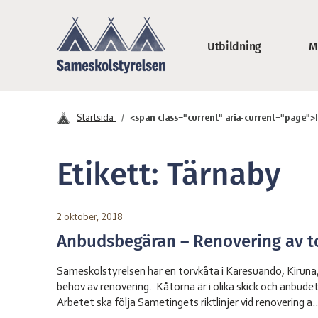
Hoppa till innehåll
Utbildning
M
Sameskolstyrelse
Startsida
<span class="current" aria-current="page"
Etikett:
Tärnaby
2 oktober, 2018
Anbudsbegäran – Renovering av t
Sameskolstyrelsen har en torvkåta i Karesuando, Kiruna,
behov av renovering. Kåtorna är i olika skick och anbudet
Arbetet ska följa Sametingets riktlinjer vid renovering a..