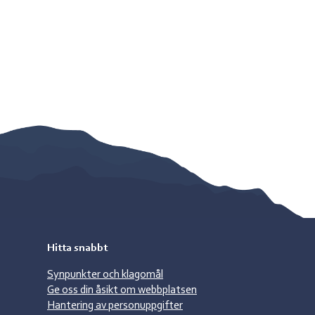
Hitta snabbt
Synpunkter och klagomål
Ge oss din åsikt om webbplatsen
Hantering av personuppgifter