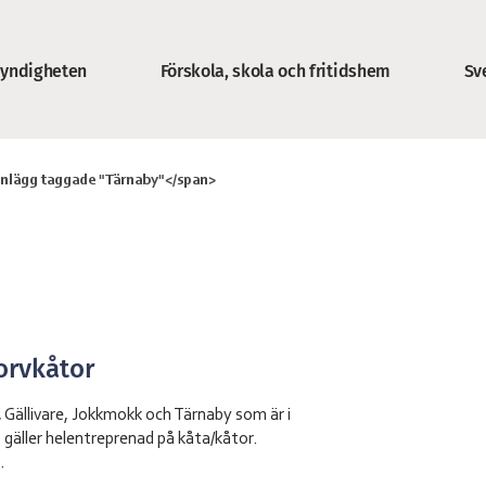
yndigheten
Förskola, skola och fritidshem
Sv
n
>Inlägg taggade "Tärnaby"</span>
orvkåtor
 Gällivare, Jokkmokk och Tärnaby som är i
 gäller helentreprenad på kåta/kåtor.
.