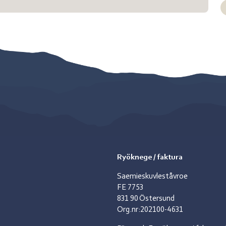
Ryöknege / faktura
Saemieskuvleståvroe
FE 7753
831 90 Östersund
Org.nr:202100-4631