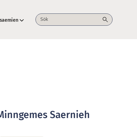
lsaemien
Sök på webbplatsen
Minngemes Saernieh