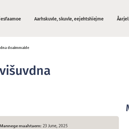
jesfaamoe
Aarhskuvle, skuvle, eejehtshïejme
Åarje
roe
uvdna doaimmaide
 višuvdna
Mannege maahtaem:
23 June, 2025