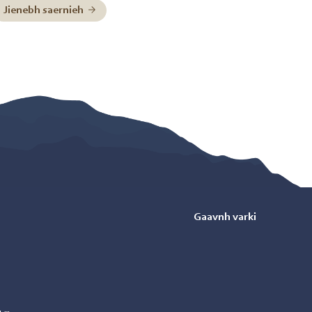
Jienebh saernieh
Gaavnh varki