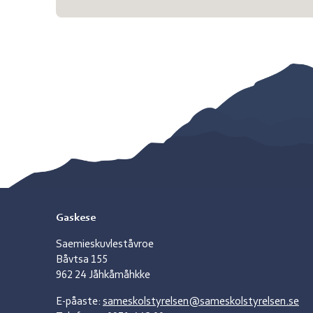
Gaskese
Saemieskuvleståvroe
Båvtsa 155
962 24 Jåhkåmåhkke
E-påaste:
sameskolstyrelsen@sameskolstyrelsen.se