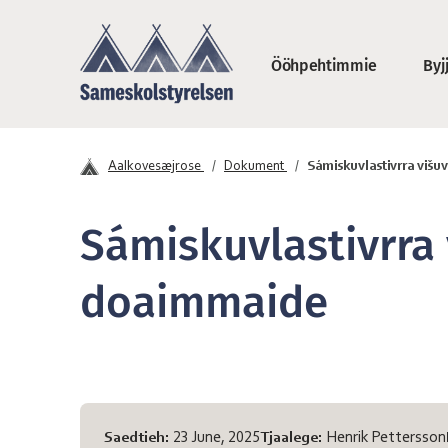
Jåerhkieh daan sæjjan
Ööhpehtimmie
Byj
Saemieskuvleståv
Aalkovesæjrose
Dokument
Sámiskuvlastivrra viš
Sámiskuvlastivrra
doaimmaide
Sïjhtedh diehte
Saedtieh:
23 June, 2025
Tjaalege:
Henrik Pettersson