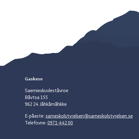
Gaskese
Saemieskuvleståvroe
Båvtsa 155
962 24 Jåhkåmåhkke
E-påaste:
sameskolstyrelsen@sameskolstyrelsen.se
Telefovne:
0971-442 00