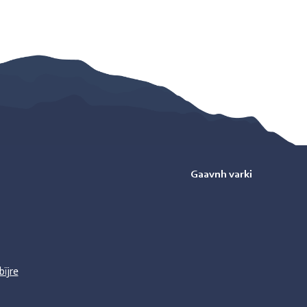
Gaavnh varki
bïjre