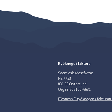
Ryöknege / faktura
Saemieskuvleståvroe
FE 7753
831 90 Östersund
Org.nr:202100-4631
Bïevnesh E-ryöknegen / fakturan 