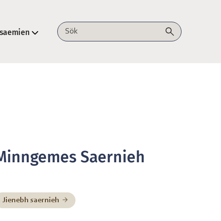
lsaemien
Sök på webbplatsen
Minngemes Saernieh
Jienebh saernieh