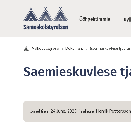
Jåerhkieh daan sæjjan
Ööhpehtimmie
Byj
Saemieskuvleståv
Aalkovesæjrose
Dokument
Saemieskuvlese tjaala
Saemieskuvlese t
Sïjhtedh diehte
Saedtieh:
24 June, 2025
Tjaalege:
Henrik Pettersson