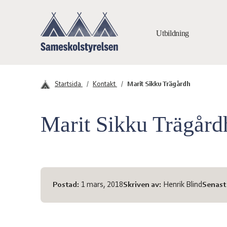
Hoppa till innehåll
Utbildning
Sameskolstyrelsen
Startsida
Kontakt
Marit Sikku Trägårdh
Marit Sikku Trägård
Meta-information
Postad:
1 mars, 2018
Skriven av:
Henrik Blind
Senast