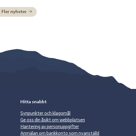
nedan: Henrik Blind träder in som tillförordnad
skolchef 29 juni till och med 2 juli, Charlotte Pittja
Fler nyheter
träder in som tillförordnad skolchef 6 juli till och
med 10 juli, Paulus Kuoljok träder in som
tillförordnad skolchef 13 juli till och […]
Hitta snabbt
Synpunkter och klagomål
Ge oss din åsikt om webbplatsen
Hantering av personuppgifter
Anmälan om bankkonto som nyanställd