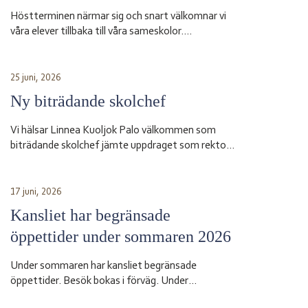
Höstterminen närmar sig och snart välkomnar vi
våra elever tillbaka till våra sameskolor.
Skolstarten sker vid olika datum beroende på
skola. Sameskola Skolstart Garasávvon 20 augusti
Giron 20 augusti Váhtjer 18 augusti Jåhkåmåhkke
25 juni, 2026
20 augusti Vårdnadshavare får information från
Ny biträdande skolchef
respektive skola om tider för första skoldagen och
annan praktisk information inför terminsstarten.
Vi hälsar Linnea Kuoljok Palo välkommen som
Vi ser fram […]
biträdande skolchef jämte uppdraget som rektor
vid sameskolan i Jåhkåmåhkke. Hon tillträder sin
tjänst den 1 augusti.
17 juni, 2026
Kansliet har begränsade
öppettider under sommaren 2026
Under sommaren har kansliet begränsade
öppettider. Besök bokas i förväg. Under
sommarsemestern 2026 är bemanningen enligt