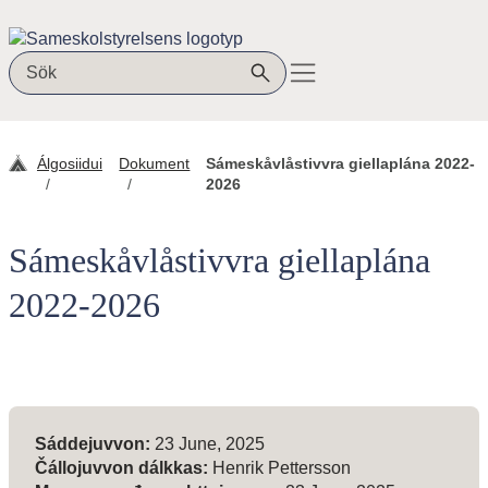
Mana sisdollui
Sámeskuvlastivra
Sök på webbplatsen
Álgosiidui
Dokument
Sámeskåvlåstivvra giellaplána 2022-
2026
Sámeskåvlåstivvra giellaplána
2022-2026
Sivvan dieđut
Sáddejuvvon:
23 June, 2025
Čállojuvvon dálkkas:
Henrik Pettersson