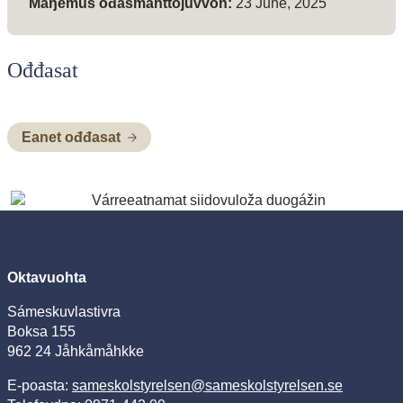
Maŋemus ođasmahttojuvvon:
23 June, 2025
Ođđasat
Eanet ođđasat
Oktavuohta
Sámeskuvlastivra
Boksa 155
962 24 Jåhkåmåhkke
E-poasta:
sameskolstyrelsen@sameskolstyrelsen.se