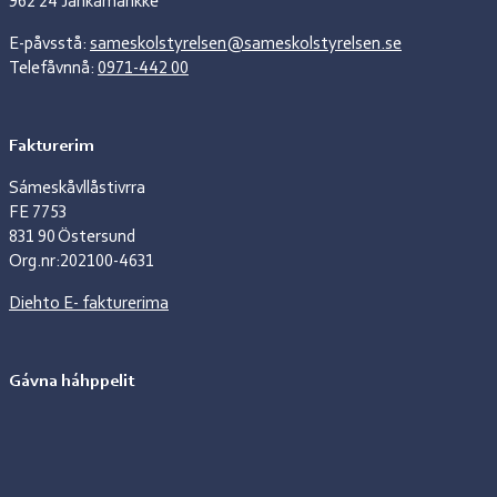
962 24 Jåhkåmåhkke
E-påvsstå:
sameskolstyrelsen@sameskolstyrelsen.se
Telefåvnnå:
0971-442 00
Fakturerim
Sámeskåvllåstivrra
FE 7753
831 90 Östersund
Org.nr:202100-4631
Diehto E- fakturerima
Gávna háhppelit