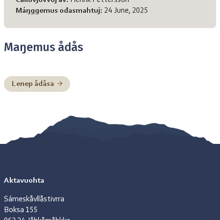
Čálluvjuvvuj av:
Henrik Pettersson
Máŋggemus ođasmahtuj:
24 June, 2025
Maŋemus ådås
Lenep ådåsa
Aktavuohta
Sámeskåvllåstivrra
Boksa 155