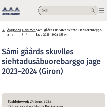
Maná sisadnuj
Sámeskåvllåstivrra
Sök på webbplatsen
Álggobäll
Dokumen
Sámi gåårds skuvlles siehtadusábuorebarggo
áj
t
jage 2023–2024 (Giron)
Sámi gåårds skuvlles
siehtadusábuorebarggo jage
2023–2024 (Giron)
Sivvas diehtot
Sáddejuvvuj:
24 June, 2025