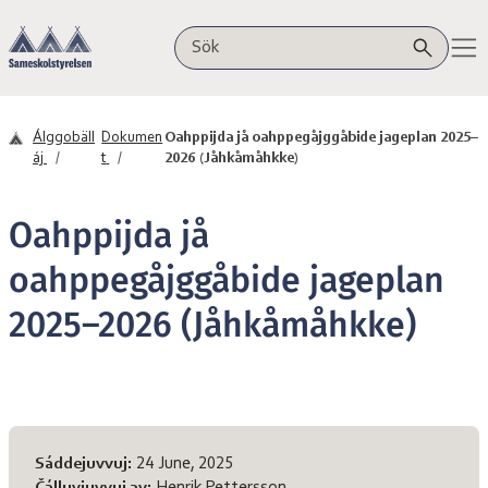
Maná sisadnuj
Sámeskåvllåstivrra
Sök på webbplatsen
Álggobäll
Dokumen
Oahppijda jå oahppegåjggåbide jageplan 2025–
áj
t
2026 (Jåhkåmåhkke)
Oahppijda jå
oahppegåjggåbide jageplan
2025–2026 (Jåhkåmåhkke)
Sivvas diehtot
Sáddejuvvuj:
24 June, 2025