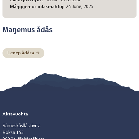
Čálluvjuvvuj av:
Henrik Pettersson
Máŋggemus ođasmahtuj:
24 June, 2025
Maŋemus ådås
Lenep ådåsa
Aktavuohta
Sámeskåvllåstivrra
Boksa 155