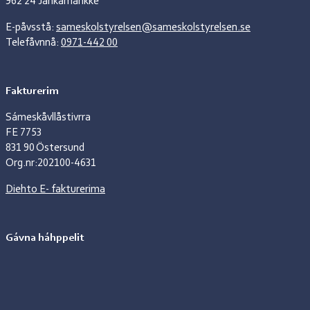
962 24 Jåhkåmåhkke
E-påvsstå:
sameskolstyrelsen@sameskolstyrelsen.se
Telefåvnnå:
0971-442 00
Fakturerim
Sámeskåvllåstivrra
FE 7753
831 90 Östersund
Org.nr:202100-4631
Diehto E- fakturerima
Gávna háhppelit