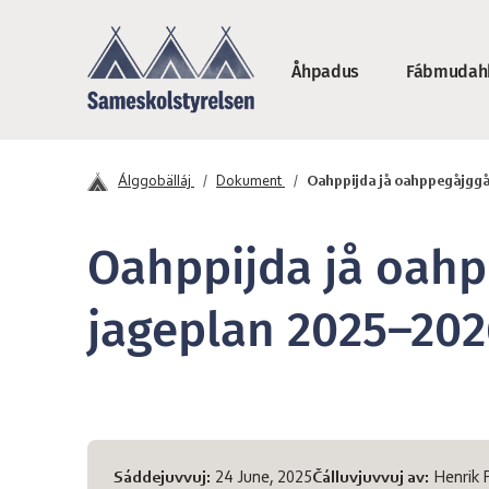
Maná sisadnuj
Åhpadus
Fábmudah
Sámeskåvllåstivrr
Álggobälláj
Dokument
Oahppijda jå oahppegåjggå
Oahppijda jå oah
jageplan 2025–202
Sivvas diehtot
Sáddejuvvuj:
24 June, 2025
Čálluvjuvvuj av:
Henrik 