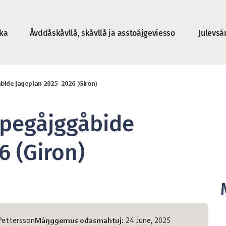
ka
Åvddåskåvllå, skåvllå ja asstoájgeviesso
Julevsá
a
bide jageplan 2025–2026 (Giron)
ppegåjggåbide
6 (Giron)
Pettersson
Máŋggemus ođasmahtuj:
24 June, 2025