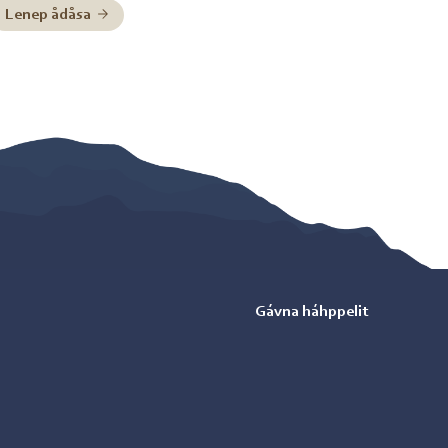
Lenep ådåsa
Gávna háhppelit