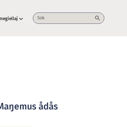
megiellaj
Sök på webbplatsen
Maŋemus ådås