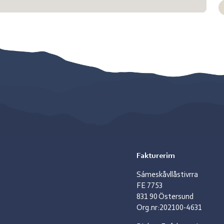
Fakturerim
Sámeskåvllåstivrra
FE 7753
831 90 Östersund
Org.nr:202100-4631