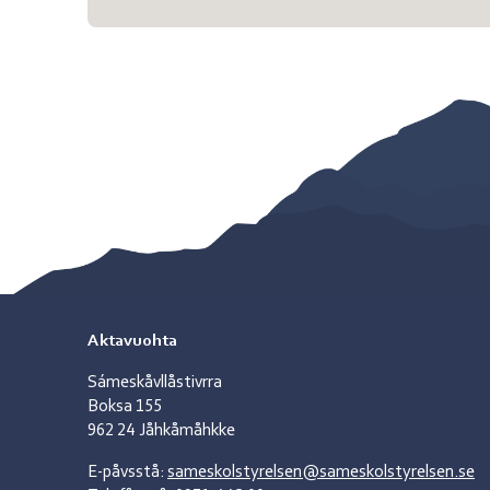
Aktavuohta
Sámeskåvllåstivrra
Boksa 155
962 24 Jåhkåmåhkke
E-påvsstå:
sameskolstyrelsen@sameskolstyrelsen.se