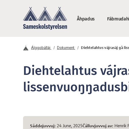
Maná sisadnuj
Åhpadus
Fábmudah
Sámeskåvllåstivrr
Álggobälláj
Dokument
Diehtelahtus vájrasáj gå l
Diehtelahtus vájra
lissenvuoŋŋadusbi
Sivvas diehtot
Sáddejuvvuj:
24 June, 2025
Čálluvjuvvuj av:
Henrik 