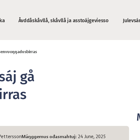
ka
Åvddåskåvllå, skåvllå ja asstoájgeviesso
Julevsá
a
issenvuoŋŋadusbirras
sáj gå
rras
Pettersson
Máŋggemus ođasmahtuj:
24 June, 2025