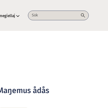
megiellaj
Sök på webbplatsen
Maŋemus ådås