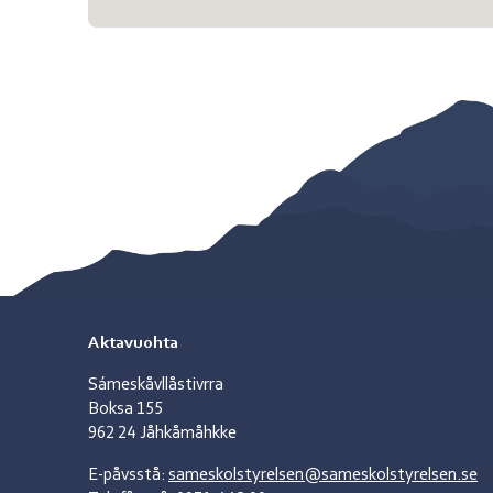
Aktavuohta
Sámeskåvllåstivrra
Boksa 155
962 24 Jåhkåmåhkke
E-påvsstå:
sameskolstyrelsen@sameskolstyrelsen.se