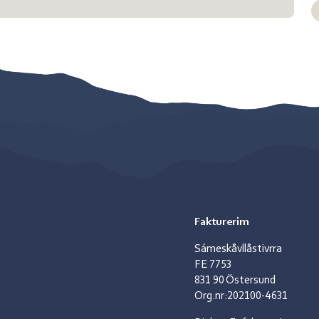
Fakturerim
Sámeskåvllåstivrra
FE 7753
831 90 Östersund
Org.nr:202100-4631