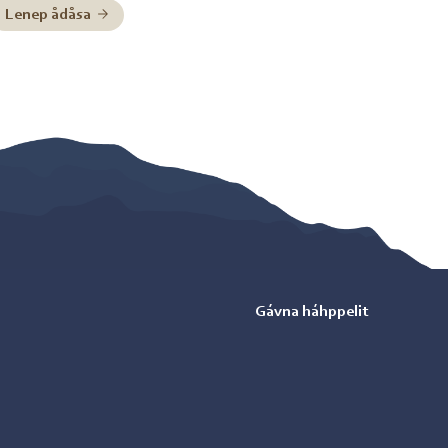
Lenep ådåsa
Gávna háhppelit