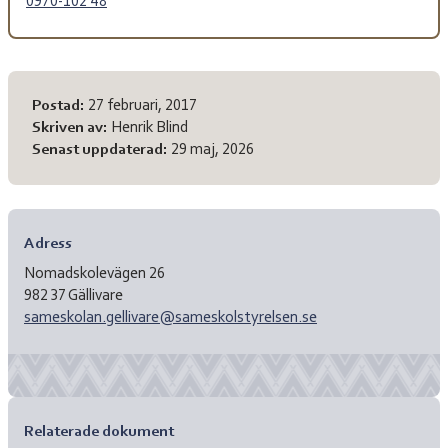
0970-102 48
Meta-information
Postad:
27 februari, 2017
Skriven av:
Henrik Blind
Senast uppdaterad:
29 maj, 2026
Adress
Nomadskolevägen 26
982 37 Gällivare
sameskolan.gellivare@sameskolstyrelsen.se
Relaterade dokument