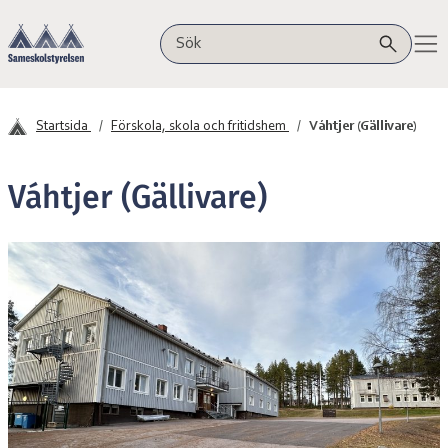
Hoppa till innehåll
Sameskolstyrelsen
Sök på webbplatsen
Startsida
Förskola, skola och fritidshem
Váhtjer (Gällivare)
Váhtjer (Gällivare)