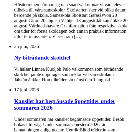
Höstterminen närmar sig och snart välkomnar vi våra elever
tillbaka till våra sameskolor. Skolstarten sker vid olika datum
beroende på skola. Sameskola Skolstart Garasávvon 20
augusti Giron 20 augusti Váhtjer 18 augusti Jåhkåmåhkke 20
augusti Vårdnadshavare får information från respektive skola
om tider för första skoldagen och annan praktisk information
inför terminsstarten. Vi ser fram […]
25 juni, 2026
Ny biträdande skolchef
Vi hälsar Linnea Kuoljok Palo välkommen som biträdande
skolchef jämte uppdraget som rektor vid sameskolan i
Jåhkåmåhkke. Hon tillträder sin tjänst den 1 augusti.
17 juni, 2026
Kansliet har begränsade öppettider under
sommaren 2026
Under sommaren har kansliet begränsade öppettider. Besök
bokas i förväg. Under sommarsemestern 2026 är
bemanningen enligt nedan: Henrik Blind träder in som