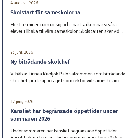
4 augusti, 2026
Skolstart för sameskolorna
Höstterminen närmar sig och snart välkomnar vi våra
elever tillbaka till våra sameskolor. Skolstarten sker vid
olika datum beroende på skola. Sameskola Skolstart
Garasávvon 20 augusti Giron 20 augusti Váhtjer 18 augusti
Jåhkåmåhkke 20 augusti Vårdnadshavare får information
25 juni, 2026
från respektive skola om tider för första skoldagen och
Ny biträdande skolchef
annan praktisk information inför terminsstarten. Vi ser
fram […]
Vi hälsar Linnea Kuoljok Palo välkommen som biträdande
skolchef jämte uppdraget som rektor vid sameskolan i
Jåhkåmåhkke. Hon tillträder sin tjänst den 1 augusti.
17 juni, 2026
Kansliet har begränsade öppettider under
sommaren 2026
Under sommaren har kansliet begränsade öppettider.