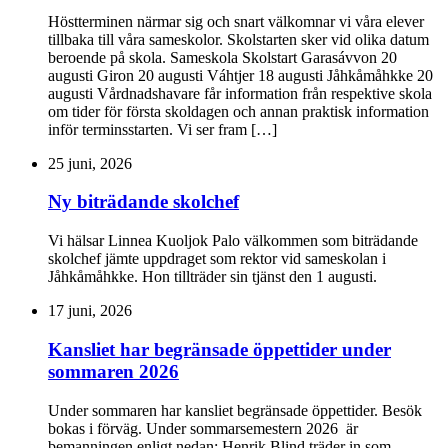
Höstterminen närmar sig och snart välkomnar vi våra elever
tillbaka till våra sameskolor. Skolstarten sker vid olika datum
beroende på skola. Sameskola Skolstart Garasávvon 20
augusti Giron 20 augusti Váhtjer 18 augusti Jåhkåmåhkke 20
augusti Vårdnadshavare får information från respektive skola
om tider för första skoldagen och annan praktisk information
inför terminsstarten. Vi ser fram […]
25 juni, 2026
Ny biträdande skolchef
Vi hälsar Linnea Kuoljok Palo välkommen som biträdande
skolchef jämte uppdraget som rektor vid sameskolan i
Jåhkåmåhkke. Hon tillträder sin tjänst den 1 augusti.
17 juni, 2026
Kansliet har begränsade öppettider under
sommaren 2026
Under sommaren har kansliet begränsade öppettider. Besök
bokas i förväg. Under sommarsemestern 2026 är
bemanningen enligt nedan: Henrik Blind träder in som