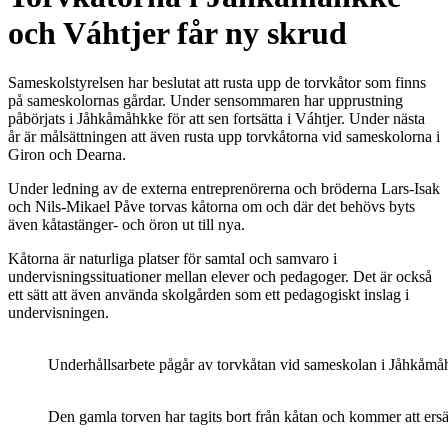
och Váhtjer får ny skrud
Sameskolstyrelsen har beslutat att rusta upp de torvkåtor som finns
på sameskolornas gårdar. Under sensommaren har upprustning
påbörjats i Jåhkåmåhkke för att sen fortsätta i Váhtjer. Under nästa
år är målsättningen att även rusta upp torvkåtorna vid sameskolorna i
Giron och Dearna.
Under ledning av de externa entreprenörerna och bröderna Lars-Isak
och Nils-Mikael Påve torvas kåtorna om och där det behövs byts
även kåtastänger- och öron ut till nya.
Kåtorna är naturliga platser för samtal och samvaro i
undervisningssituationer mellan elever och pedagoger. Det är också
ett sätt att även använda skolgården som ett pedagogiskt inslag i
undervisningen.
Underhållsarbete pågår av torvkåtan vid sameskolan i Jåhkåmå
Den gamla torven har tagits bort från kåtan och kommer att ersä