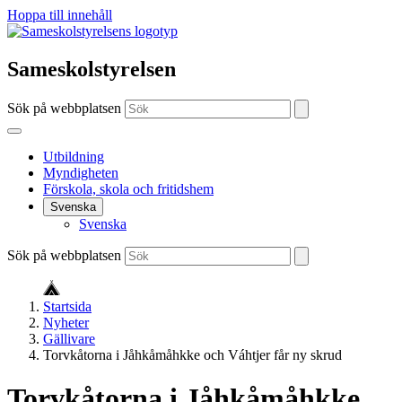
Hoppa till innehåll
Sameskolstyrelsen
Sök på webbplatsen
Utbildning
Myndigheten
Förskola, skola och fritidshem
Svenska
Svenska
Sök på webbplatsen
Startsida
Nyheter
Gällivare
Torvkåtorna i Jåhkåmåhkke och Váhtjer får ny skrud
Torvkåtorna i Jåhkåmåhkke